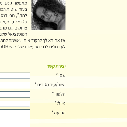
מאפשרת. אני מא
בעוד שיטות רבו
לתקן", הביודנס
מגדילים, מעצימ
צוחקים וגם מדב
הפוטנציאל שלנו
אז אם בא לך לרקוד איתי...אשמח לה
לעדכונים לגבי הפעילות שלי https://chat.whatsapp.com/DbMWzyVfDobAn9uoOHrvsx
יצירת קשר
שם: *
ישוב/עיר מגורים:*
טלפון: *
מייל: *
הודעה:*