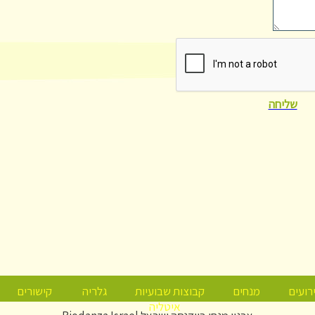
שליחה
רועים
מנחים
קבוצות שבועיות
גלריה
קישורים
איטליה