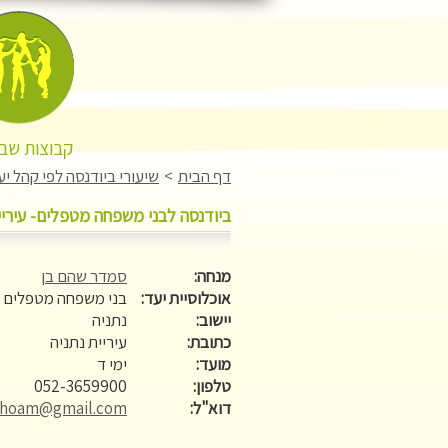
קבוצות שבו
דף הבית
>
שיעורי ביודנסה לפי קהל יע
ביודנסה לבני משפחה מטפלים- עיריי
מנחה:
סמדר שהם בן
אוכלוסיית יעד:
בני משפחה מטפלים
יישוב:
נתניה
כתובת:
עיריית נתניה
מועד:
ימי ד
טלפון:
052-3659900
דוא"ל:
shoam@gmail.com