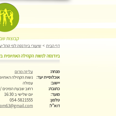
קבוצות שבו
דף הבית
>
שיעורי ביודנסה לפי קהל יע
ביודנסה לנשות הקהילה האתיופית ב
מנחה:
עליזה מרום
אוכלוסיית יעד:
נשות הקהילה האתיופ
יישוב:
עפולה
כתובת:
רחוב שבעת המינים /
מועד:
יום שלישי ב 16:30
טלפון:
054-5821555
דוא"ל:
rom63@gmail.com