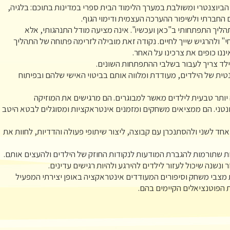
ביוצנטרי ומשולבת במערך הלימוד הבית ספרי במדינות בתוכם: בלגיה,
החברתי ולשיפור ההערכה העצמית ודימוי הגוף.
ליך התפתחותי ב"כאן ועכשיו". אינה מציעה מודל התנהגותי, אלא
" ולהרגיש שייך לחיים. נקודה זאת מובילה לזרימה פתוחה של התהליך
ננו כופים את צרכינו על האחר.
ילד צריך לעבור בשלבי ההתפתחות השונים.
ית של הילדים, מעודדת ומלווה אותם בביטוי האישי שלהם ובפיתוח
יותר טבעית לילדים מאשר למבוגרים. הם מרגישים את המוזיקה
נטני. הם ממציאים משחקים ומזמנים אינטראקציות ומסוגלים לבטא היטב
ד לשני ולהסתנכרן עם קבוצה, ליצור שיתופי פעולה והדדיות, לחוות את
ות שתורמות להגברת המודעות לנקודות החוזק של הילדים ולהעצים אותם.
זר ונשנה שיכול לעזור לילדים להירגע ולהיות רגישים עדינים.
צבי משחק וסיפורים המעודדים אינטראקציה באופן יצירתי המפעיל
 הפוטנציאלים הקיימים בהם.