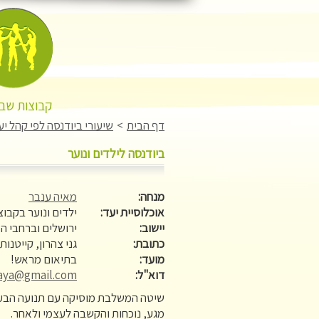
קבוצות שבו
דף הבית
>
שיעורי ביודנסה לפי קהל יע
ביודנסה לילדים ונוער
מנחה:
מאיה ענבר
אוכלוסיית יעד:
ילדים ונוער בקבוצות גי
יישוב:
ירושלים וברחבי ה
כתובת:
גני צהרון, קייטנות
מועד:
בתיאום מראש!
דוא"ל:
maya@gmail.com
שיטה המשלבת מוסיקה עם תנועה הבעת
מגע, נוכחות והקשבה לעצמי ולאחר.