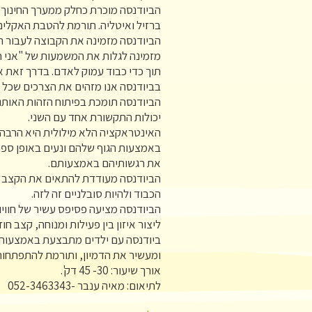
הביודנסה מוכרת כחלק ממערך החינוך ה
ברזיל ואיטליה. תורמת להטבת האקלים 
הביודנסה מזמינה את הקבוצה לעבור תה
מזמינה לגלות את המשמעות של "אני חי
תוך כדי כבוד עמוק לאדם. בדרך זאת אי
בביודנסה אנו מזהים את הצרכים שכל 
הביודנסה תומכת בפיתוח הזהות האותנט
יכולות התקשורת אחד עם השני.
האינטראקציה הלא מילולית היא הרבה 
באמצעות הגוף שלהם ונעים באופן ספו
את רגשותיהם באמצעותם.
הביודנסה מעודדת להתאים את הקצב אח
הכבוד ולהיות סובלניים זה לזה.
הביודנסה מציעה פסיפס עשיר של חווי
ליצור איזון בין פעילות ומנוחה, קצב חו
ביודנסה עם ילדים מתבצעת באמצעות מ
ומעשיר את הדמיון, ותורמת להתפתחות
אורך שיעור: 30- 45 דק'.
לתיאום: מאיה ענבר -052-3463343